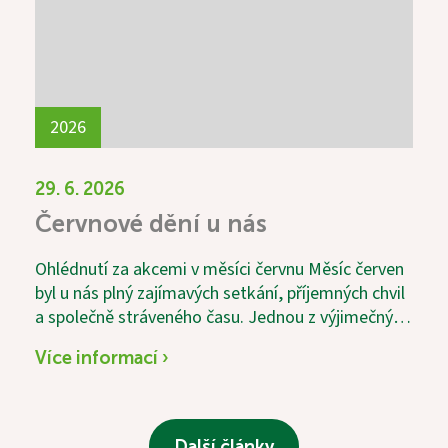
2026
29. 6. 2026
Červnové dění u nás
Ohlédnutí za akcemi v měsíci červnu Měsíc červen
byl u nás plný zajímavých setkání, příjemných chvil
a společně stráveného času. Jednou z výjimečných
akcí byla svatební výstava s názvem „Láska v
Více informací ›
čase“, která sklidila velký úspěch. Návštěvníci si
mohli prohlédnout krásné svatební fotografie
zaměstnanců a zavzpomínat na časy minulé. K
příjemné atmosféře nechyběly ani tradiční
Další články