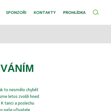
VYHLE
SPONZOŘI
KONTAKTY
PROHLÍDKA
OVÁNÍM
tak to nesmělo chybět
sme letos zvolili hned
 K tanci a poslechu
ro naše uživatele