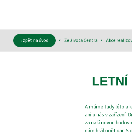
‹ zpět na úvod
Ze života Centra
Akce realiz
‹
‹
LETNÍ
A máme tady léto a k
ani u nás v zařízení. 
za naší novou budovou
nám hrál opět pan Slo