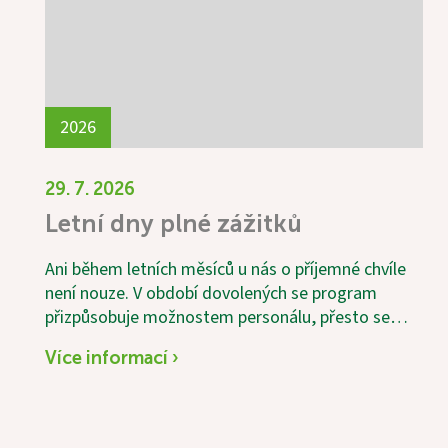
2026
29. 7. 2026
Letní dny plné zážitků
Ani během letních měsíců u nás o příjemné chvíle
není nouze. V období dovolených se program
přizpůsobuje možnostem personálu, přesto se
snažíme našim uživatelům nabídnout pestré a
Více informací ›
zajímavé aktivity. Velkým zážitkem byla společná
výroba domácí višňovky, do které se s chutí
zapojili i naši uživatelé. Nešlo jen o samotnou
přípravu, ale především o příjemně strávený čas,