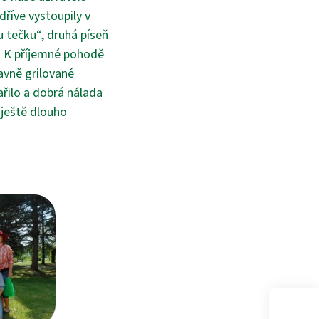
říve vystoupily v
 tečku“, druhá píseň
. K příjemné pohodě
avně grilované
ařilo a dobrá nálada
 ještě dlouho