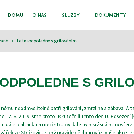
DOMŮ
O NÁS
SLUŽBY
DOKUMENTY
ované
Letní odpoledne s grilováním
‹
 ODPOLEDNE S GRIL
 němu neodmyslitelně patří grilování, zmrzlina a zábava. A 
Dne 12. 6. 2019 jsme proto uskutečnili tento den D. Posezení j
, dále u altánku a mezi stromy, kde byla krásná atmosféra.
váček ze Strážovic, který pravidelně doprovází naše akce. P