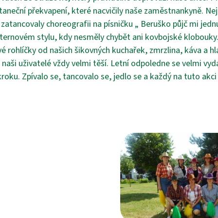
taneční překvapení, které nacvičily naše zaměstnankyně. Nejd
atancovaly choreografii na písničku „ Beruško půjč mi jednu
ternovém stylu, kdy nesměly chybět ani kovbojské klobouky
é rohlíčky od našich šikovných kuchařek, zmrzlina, káva a hl
 naši uživatelé vždy velmi těší. Letní odpoledne se velmi vyd
kroku. Zpívalo se, tancovalo se, jedlo se a každý na tuto akci