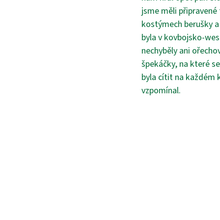
jsme měli připravené 
kostýmech berušky a z
byla v kovbojsko-wes
nechyběly ani ořechov
špekáčky, na které se
byla cítit na každém 
vzpomínal.