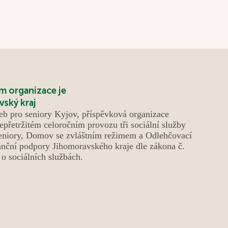
medailí totiž dostali medaile hranaté. Společně
jsme si také osladili život při posezení v cukrárně a
oslavili narozeniny několika jubilantů, kteří své
významné dny strávili i v kruhu svých rodin. Radost
nám přinesla návštěva pejsků a díky krásnému
jarnímu počasí jsme mohli trávit čas také na naší
zahradě. Květen nám tak přinesl mnoho důvodů k
m organizace je
úsměvu, setkávání a příjemně stráveným chvílím.
eb pro seniory Kyjov, příspěvková organizace
epřetržitém celoročním provozu tři sociální služby
niory, Domov se zvláštním režimem a Odlehčovací
anční podpory Jihomoravského kraje dle zákona č.
o sociálních službách.