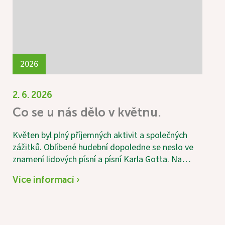
2026
2. 6. 2026
Co se u nás dělo v květnu.
Květen byl plný příjemných aktivit a společných
zážitků. Oblíbené hudební dopoledne se neslo ve
znamení lidových písní a písní Karla Gotta. Na
jednu z písní si s chutí zatancovala i naše 101letá
Více informací ›
uživatelka. Jako každý měsíc proběhl také
vědomostní kvíz, který patří mezi nejoblíbenější
aktivity. Tentokrát jsme vítěze odměnili nejen za
znalosti, ale i za smysl pro humor – místo kulatých