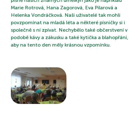
písně našich známých umělkyň jako je například
Marie Rotrová, Hana Zagorová, Eva Pilarová a
Helenka Vondráčková. Naši uživatelé tak mohli
povzpomínat na mladá léta a některé písničky si i
PROHLÍDKA
společně s ní zpívat. Nechybělo také občerstvení v
podobě kávy a zákusku a také kytička a blahopřání,
aby na tento den měly krásnou vzpomínku.
VYHLEDÁVÁNÍ