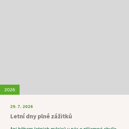
2026
29. 7. 2026
Letní dny plné zážitků
Ani během letních měsíců u nás o příjemné chvíle