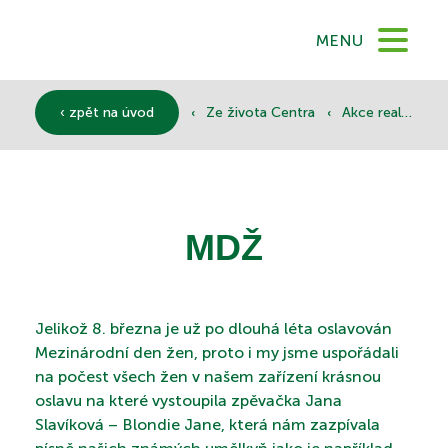
DOMŮ
MENU
O NÁS
‹
‹
‹ zpět na úvod
Ze života Centra
Akce realizované
SLUŽBY
MDŽ
DOKUMENTY
Jelikož 8. března je už po dlouhá léta oslavován
Mezinárodní den žen, proto i my jsme uspořádali
SPONZOŘI
na počest všech žen v našem zařízení krásnou
oslavu na které vystoupila zpěvačka Jana
Slavíková – Blondie Jane, která nám zazpívala
KONTAKTY