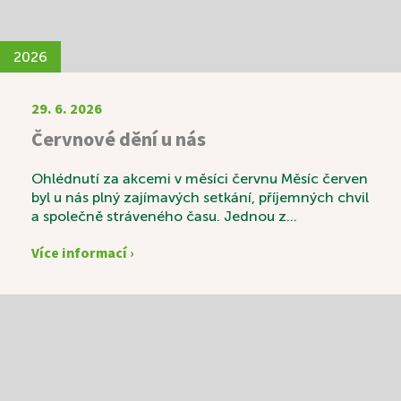
2026
29. 6. 2026
Červnové dění u nás
Ohlédnutí za akcemi v měsíci červnu Měsíc červen
byl u nás plný zajímavých setkání, příjemných chvil
a společně stráveného času. Jednou z
výjimečných akcí byla svatební výstava s názvem
Více informací ›
„Láska v čase“, která sklidila velký úspěch.
Návštěvníci si mohli prohlédnout krásné svatební
fotografie zaměstnanců a zavzpomínat na časy
minulé. K příjemné atmosféře nechyběly ani
tradiční svatební koláčky a sklenka vína. Vedle
pravidelných aktivit, mezi které patří například
oblíbená Beseda u knihy, si naši uživatelé velmi
pochvalovali také duchovní posezení s kaplanem