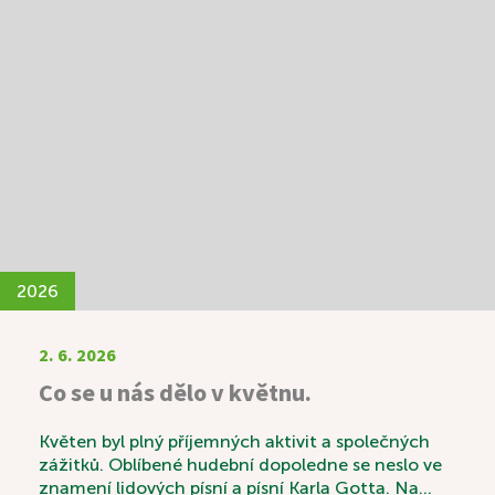
Mgr. Kvaltinem. Během společného setkání si
mohli povídat nejen o víře, ale také o životních
zkušenostech, hodnotách a tématech, která jsou
jim blízká. Konec měsíce patřil oblíbenému
Letnímu odpoledni. Tentokrát k nám zavítali
skauti a seniorky z Domanína, kteří pro naše
uživatele připravili výborné kynuté lívance. Celé
odpoledne se neslo v duchu radosti, povídání a
společně strávených chvil a díky p. Vávrovi i hudby.
Setkání bylo krásným příkladem mezigeneračního
propojení, které obohatilo všechny zúčastněné.
2026
2. 6. 2026
Co se u nás dělo v květnu.
Květen byl plný příjemných aktivit a společných
zážitků. Oblíbené hudební dopoledne se neslo ve
znamení lidových písní a písní Karla Gotta. Na