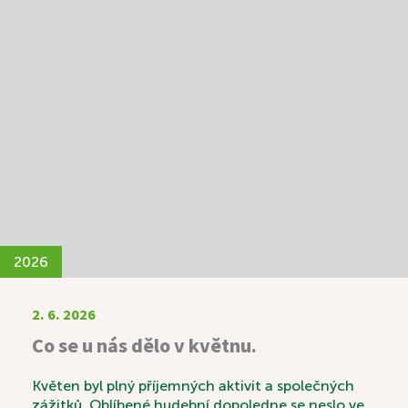
pochvalovali také duchovní posezení s kaplanem
Mgr. Kvaltinem. Během společného setkání si
mohli povídat nejen o víře, ale také o životních
zkušenostech, hodnotách a tématech, která jsou
jim blízká. Konec měsíce patřil oblíbenému
Letnímu odpoledni. Tentokrát k nám zavítali
skauti a seniorky z Domanína, kteří pro naše
uživatele připravili výborné kynuté lívance. Celé
odpoledne se neslo v duchu radosti, povídání a
společně strávených chvil a díky p. Vávrovi i hudby.
Setkání bylo krásným příkladem mezigeneračního
propojení, které obohatilo všechny zúčastněné.
2026
2. 6. 2026
Co se u nás dělo v květnu.
Květen byl plný příjemných aktivit a společných
zážitků. Oblíbené hudební dopoledne se neslo ve