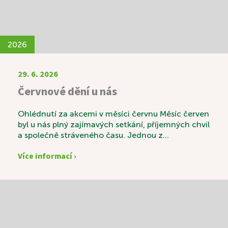
2026
29. 6. 2026
Červnové dění u nás
Ohlédnutí za akcemi v měsíci červnu Měsíc červen
byl u nás plný zajímavých setkání, příjemných chvil
a společně stráveného času. Jednou z
výjimečných akcí byla svatební výstava s názvem
Více informací ›
„Láska v čase“, která sklidila velký úspěch.
Návštěvníci si mohli prohlédnout krásné svatební
fotografie zaměstnanců a zavzpomínat na časy
minulé. K příjemné atmosféře nechyběly ani
tradiční svatební koláčky a sklenka vína. Vedle
pravidelných aktivit, mezi které patří například
oblíbená Beseda u knihy, si naši uživatelé velmi