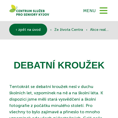
DOMŮ
MENU
O NÁS
‹
‹
‹ zpět na úvod
Ze života Centra
Akce realizované
SLUŽBY
DEBATNÍ KROUŽEK
DOKUMENTY
Tentokrát se debatní kroužek nesl v duchu
školních let, vzpomínek na ně a na školní léta. K
SPONZOŘI
dispozici jsme měli stará vysvědčení a školní
fotografie z počátku minulého století. Pro
všechny to bylo zajímavé a přineslo to mnoho
KONTAKTY