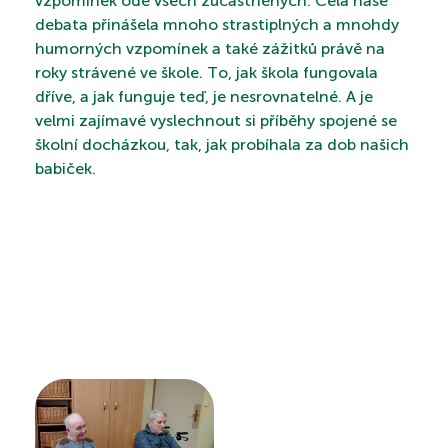
vzpomínek ode všech zúčastněných. Celá naše
debata přinášela mnoho strastiplných a mnohdy
humorných vzpomínek a také zážitků právě na
roky strávené ve škole. To, jak škola fungovala
PROHLÍDKA
dříve, a jak funguje teď, je nesrovnatelné. A je
velmi zajímavé vyslechnout si příběhy spojené se
školní docházkou, tak, jak probíhala za dob našich
babiček.
VYHLEDÁVÁNÍ