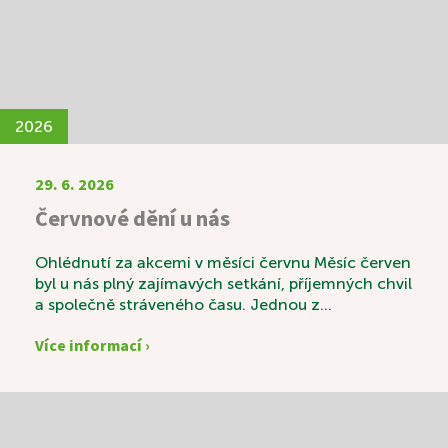
2026
29. 6. 2026
Červnové dění u nás
Ohlédnutí za akcemi v měsíci červnu Měsíc červen
byl u nás plný zajímavých setkání, příjemných chvil
a společně stráveného času. Jednou z
výjimečných akcí byla svatební výstava s názvem
Více informací ›
„Láska v čase“, která sklidila velký úspěch.
Návštěvníci si mohli prohlédnout krásné svatební
fotografie zaměstnanců a zavzpomínat na časy
minulé. K příjemné atmosféře nechyběly ani
tradiční svatební koláčky a sklenka vína. Vedle