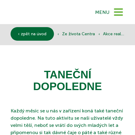
DOMŮ
MENU
O NÁS
‹
‹
‹ zpět na úvod
Ze života Centra
Akce realizované
SLUŽBY
TANEČNÍ
DOKUMENTY
DOPOLEDNE
SPONZOŘI
Každý měsíc se u nás v zařízení koná také taneční
dopoledne. Na tuto aktivitu se naši uživatelé vždy
velmi těší, neboť se vrátí do svých mladých let a
připomenou si tak dávné čaje o páté a také různé
KONTAKTY