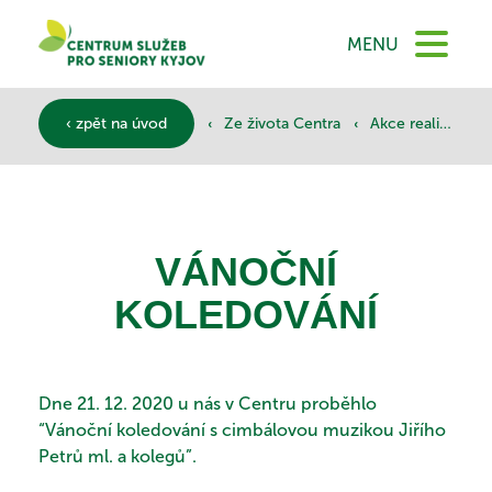
DOMŮ
MENU
O NÁS
‹
‹
‹ zpět na úvod
Ze života Centra
Akce realizované
SLUŽBY
VÁNOČNÍ
KOLEDOVÁNÍ
DOKUMENTY
SPONZOŘI
Dne 21. 12. 2020 u nás v Centru proběhlo
“Vánoční koledování s cimbálovou muzikou Jiřího
Petrů ml. a kolegů”.