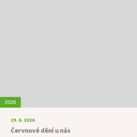
atmosféru přineslo také vystoupení s panovou
flétnou. Jemné a uklidňující tóny hudby naše
uživatele doslova okouzlily a setkaly se s velmi
pozitivním ohlasem. Nechyběly ani oblíbené
aktivity, jako je posezení v cukrárně, karaoke nebo
venkovní hra pétanque, která podporuje nejen
pohyb, ale také dobrou náladu a společenské
setkávání.
2026
29. 6. 2026
Červnové dění u nás