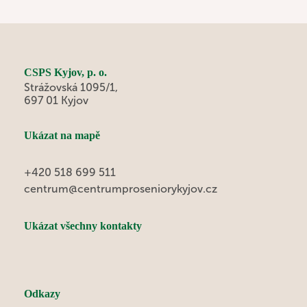
významné dny strávili i v kruhu svých rodin. Radost
nám přinesla návštěva pejsků a díky krásnému
jarnímu počasí jsme mohli trávit čas také na naší
zahradě. Květen nám tak přinesl mnoho důvodů k
úsměvu, setkávání a příjemně stráveným chvílím.
CSPS Kyjov, p. o.
Strážovská 1095/1,
697 01 Kyjov
Ukázat na mapě
+420 518 699 511
centrum@centrumproseniorykyjov.cz
Ukázat všechny kontakty
Odkazy