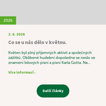
bylo krásným příkladem mezigeneračního
propojení, které obohatilo všechny zúčastněné.
2026
2. 6. 2026
Co se u nás dělo v květnu.
Květen byl plný příjemných aktivit a společných
zážitků. Oblíbené hudební dopoledne se neslo ve
znamení lidových písní a písní Karla Gotta. Na
jednu z písní si s chutí zatancovala i naše 101letá
Více informací ›
uživatelka. Jako každý měsíc proběhl také
vědomostní kvíz, který patří mezi nejoblíbenější
aktivity. Tentokrát jsme vítěze odměnili nejen za
znalosti, ale i za smysl pro humor – místo kulatých
Další články
medailí totiž dostali medaile hranaté. Společně
jsme si také osladili život při posezení v cukrárně a
oslavili narozeniny několika jubilantů, kteří své