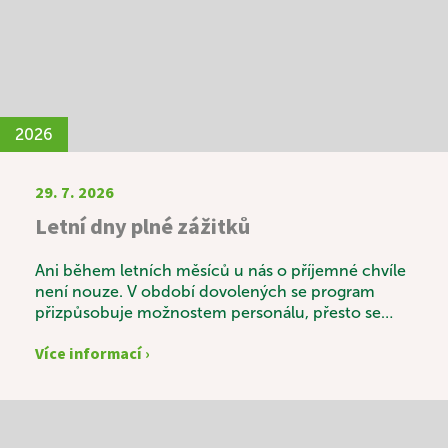
2026
29. 7. 2026
Letní dny plné zážitků
Ani během letních měsíců u nás o příjemné chvíle
není nouze. V období dovolených se program
přizpůsobuje možnostem personálu, přesto se
snažíme našim uživatelům nabídnout pestré a
Více informací ›
zajímavé aktivity. Velkým zážitkem byla společná
výroba domácí višňovky, do které se s chutí zapojili
i naši uživatelé. Nešlo jen o samotnou přípravu, ale
především o příjemně strávený čas, sdílení
vzpomínek a radost ze společné práce. Nevšední