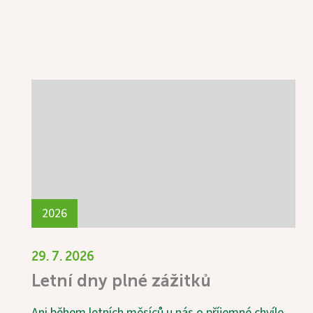
2026
29. 7. 2026
Letní dny plné zážitků
Ani během letních měsíců u nás o příjemné chvíle