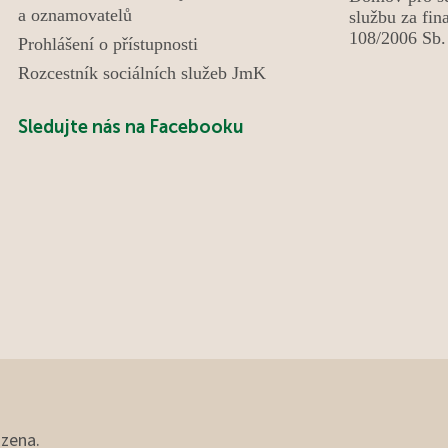
se neslo v duchu radosti, povídání a společně
a oznamovatelů
službu za fin
strávených chvil a díky p. Vávrovi i hudby. Setkání
108/2006 Sb. 
Prohlášení o přístupnosti
bylo krásným příkladem mezigeneračního
Rozcestník sociálních služeb JmK
propojení, které obohatilo všechny zúčastněné.
Sledujte nás na Facebooku
azena.