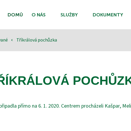
DOMŮ
O NÁS
SLUŽBY
DOKUMENTY
ované
Tříkrálová pochůzka
‹
ŘÍKRÁLOVÁ POCHŮZ
řipadla přímo na 6. 1. 2020. Centrem procházeli Kašpar, Meli