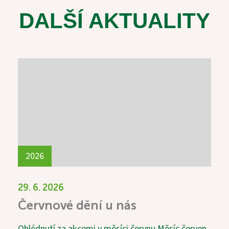
DALŠÍ AKTUALITY
2026
29. 6. 2026
Červnové dění u nás
Ohlédnutí za akcemi v měsíci červnu Měsíc červen