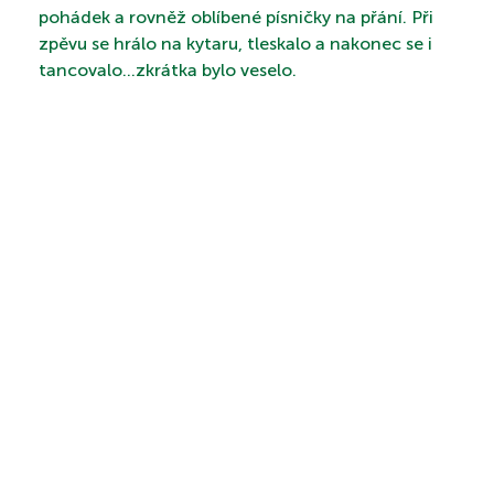
pohádek a rovněž oblíbené písničky na přání. Při
zpěvu se hrálo na kytaru, tleskalo a nakonec se i
tancovalo…zkrátka bylo veselo.
PROHLÍDKA
VYHLEDÁVÁNÍ