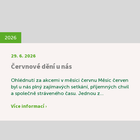
2026
29. 6. 2026
Červnové dění u nás
Ohlédnutí za akcemi v měsíci červnu Měsíc červen
byl u nás plný zajímavých setkání, příjemných chvil
a společně stráveného času. Jednou z
výjimečných akcí byla svatební výstava s názvem
Více informací ›
„Láska v čase“, která sklidila velký úspěch.
Návštěvníci si mohli prohlédnout krásné svatební
fotografie zaměstnanců a zavzpomínat na časy
minulé. K příjemné atmosféře nechyběly ani
tradiční svatební koláčky a sklenka vína. Vedle
pravidelných aktivit, mezi které patří například