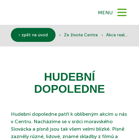
DOMŮ
MENU
O NÁS
‹
‹
‹ zpět na úvod
Ze života Centra
Akce realizované
SLUŽBY
HUDEBNÍ
DOKUMENTY
DOPOLEDNE
SPONZOŘI
Hudební dopoledne patří k oblíbeným akcím u nás
v Centru. Nacházíme se v srdci moravského
Slovácka a písně jsou tak všem velmi blízké. Písně
zazněly různé, lidové, známé skladby z filmů a
KONTAKTY