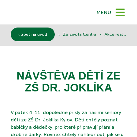
DOMŮ
MENU
O NÁS
‹
‹
‹ zpět na úvod
Ze života Centra
Akce realizované
SLUŽBY
NÁVŠTĚVA DĚTÍ ZE
DOKUMENTY
ZŠ DR. JOKLÍKA
SPONZOŘI
V pátek 4. 11. dopoledne přišly za našimi seniory
děti ze ZŠ Dr. Joklíka Kyjov. Děti chtěly poznat
babičky a dědečky, pro které připravují přání a
drobné dárky. Rovněž chtěly nahlédnout, jak se u
KONTAKTY