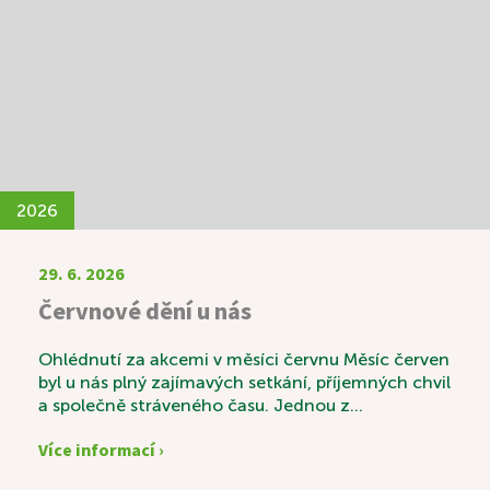
setkávání.
2026
29. 6. 2026
Červnové dění u nás
Ohlédnutí za akcemi v měsíci červnu Měsíc červen
byl u nás plný zajímavých setkání, příjemných chvil
a společně stráveného času. Jednou z
výjimečných akcí byla svatební výstava s názvem
Více informací ›
„Láska v čase“, která sklidila velký úspěch.
Návštěvníci si mohli prohlédnout krásné svatební