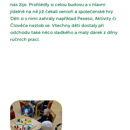
nás žije. Prohlédly si celou budovu a v hlavní
jídelně na ně již čekali senioři a společenské hry.
Děti si s nimi zahrály například Pexeso, Aktivity či
PROHLÍDKA
Člověče nezlob se. Všechny děti dostaly při
odchodu také něco sladkého a malý dárek z dílny
ručních prací.
VYHLEDÁVÁNÍ