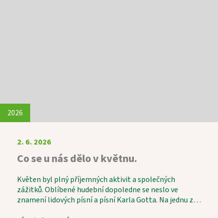
měsíce patřil oblíbenému Letnímu odpoledni.
Tentokrát k nám zavítali skauti a seniorky z Domanína,
kteří pro naše uživatele připravili výborné kynuté
lívance. Celé odpoledne se neslo v duchu radosti,
povídání a společně strávených chvil a díky p. Vávrovi i
hudby. Setkání bylo krásným příkladem
mezigeneračního propojení, které obohatilo všechny
zúčastněné.
2026
2. 6. 2026
Co se u nás dělo v květnu.
Květen byl plný příjemných aktivit a společných
zážitků. Oblíbené hudební dopoledne se neslo ve
znamení lidových písní a písní Karla Gotta. Na jednu z
písní si s chutí zatancovala i naše 101letá uživatelka.