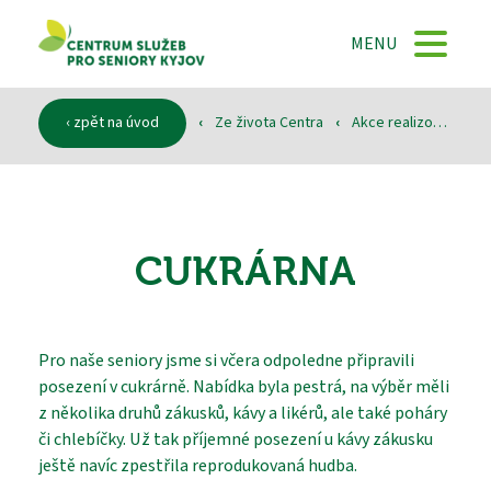
DOMŮ
MENU
O NÁS
‹ zpět na úvod
‹
Ze života Centra
‹
Akce realizované
‹
SLUŽBY
CUKRÁRNA
DOKUMENTY
Pro naše seniory jsme si včera odpoledne připravili
posezení v cukrárně. Nabídka byla pestrá, na výběr měli
SPONZOŘI
z několika druhů zákusků, kávy a likérů, ale také poháry
či chlebíčky. Už tak příjemné posezení u kávy zákusku
ještě navíc zpestřila reprodukovaná hudba.