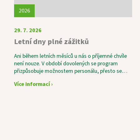
2026
29. 7. 2026
Letní dny plné zážitků
Ani během letních měsíců u nás o příjemné chvíle
není nouze. V období dovolených se program
přizpůsobuje možnostem personálu, přesto se
snažíme našim uživatelům nabídnout pestré a
Více informací ›
zajímavé aktivity. Velkým zážitkem byla společná
výroba domácí višňovky, do které se s chutí
zapojili i naši uživatelé. Nešlo jen o samotnou
přípravu, ale především o příjemně strávený čas,
sdílení vzpomínek a radost ze společné práce.
Nevšední atmosféru přineslo také vystoupení s
panovou flétnou. Jemné a uklidňující tóny hudby
naše uživatele doslova okouzlily a setkaly se s