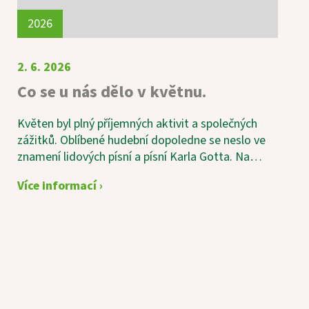
2026
2. 6. 2026
Co se u nás dělo v květnu.
Květen byl plný příjemných aktivit a společných
zážitků. Oblíbené hudební dopoledne se neslo ve
znamení lidových písní a písní Karla Gotta. Na
jednu z písní si s chutí zatancovala i naše 101letá
Více informací ›
uživatelka. Jako každý měsíc proběhl také
vědomostní kvíz, který patří mezi nejoblíbenější
aktivity. Tentokrát jsme vítěze odměnili nejen za
znalosti, ale i za smysl pro humor – místo kulatých
medailí totiž dostali medaile hranaté. Společně
jsme si také osladili život při posezení v cukrárně a
oslavili narozeniny několika jubilantů, kteří své
významné dny strávili i v kruhu svých rodin. Radost