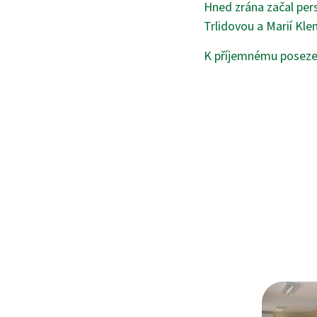
Hned zrána začal pers
Trlidovou a Marií Kle
K příjemnému posezen