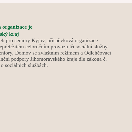
nám přinesla návštěva pejsků a díky krásnému
jarnímu počasí jsme mohli trávit čas také na naší
zahradě. Květen nám tak přinesl mnoho důvodů k
úsměvu, setkávání a příjemně stráveným chvílím.
 organizace je
eb pro seniory Kyjov, příspěvková organizace
epřetržitém celoročním provozu tři sociální služby
niory, Domov se zvláštním režimem a Odlehčovací
anční podpory Jihomoravského kraje dle zákona č.
o sociálních službách.