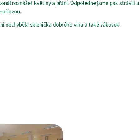
onál roznášet květiny a přání. Odpoledne jsme pak strávili 
mpířovou.
í nechyběla sklenička dobrého vína a také zákusek.