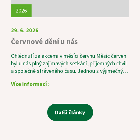
2026
29. 6. 2026
Červnové dění u nás
Ohlédnutí za akcemi v měsíci červnu Měsíc červen
byl u nás plný zajímavých setkání, příjemných chvil
a společně stráveného času. Jednou z výjimečných
akcí byla svatební výstava s názvem „Láska v
Více informací ›
čase“, která sklidila velký úspěch. Návštěvníci si
mohli prohlédnout krásné svatební fotografie
zaměstnanců a zavzpomínat na časy minulé. K
příjemné atmosféře nechyběly ani tradiční
Další články
svatební koláčky a sklenka vína. Vedle pravidelných
aktivit, mezi které patří například oblíbená Beseda
u knihy, si naši uživatelé velmi pochvalovali také
duchovní posezení s kaplanem Mgr. Kvaltinem.