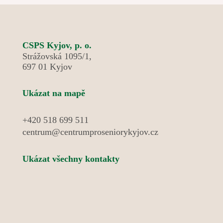
velmi pozitivním ohlasem. Nechyběly ani oblíbené
aktivity, jako je posezení v cukrárně, karaoke nebo
venkovní hra pétanque, která podporuje nejen
pohyb, ale také dobrou náladu a společenské
CSPS Kyjov, p. o.
setkávání.
Strážovská 1095/1,
697 01 Kyjov
Ukázat na mapě
+420 518 699 511
centrum@centrumproseniorykyjov.cz
Ukázat všechny kontakty