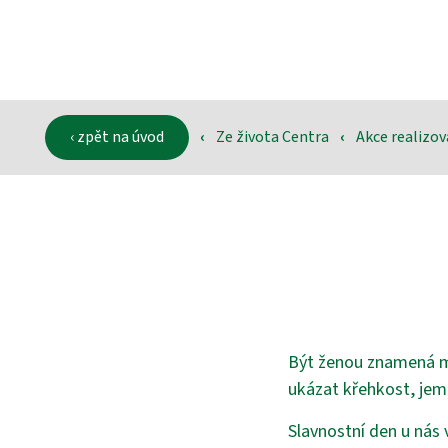
‹ zpět na úvod
‹
Ze života Centra
‹
Akce realizo
Být ženou znamená mít
ukázat křehkost, jemn
Slavnostní den u nás