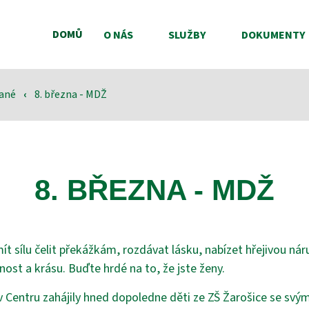
DOMŮ
O NÁS
SLUŽBY
DOKUMENTY
vané
‹
8. března - MDŽ
8. BŘEZNA - MDŽ
 sílu čelit překážkám, rozdávat lásku, nabízet hřejivou náru
ost a krásu. Buďte hrdé na to, že jste ženy.
 v Centru zahájily hned dopoledne děti ze ZŠ Žarošice se s