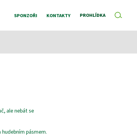
VYHLE
PROHLÍDKA
SPONZOŘI
KONTAKTY
č, ale nebát se
vým hudebním pásmem.