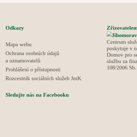
Během společného setkání si mohli povídat nejen
o víře, ale také o životních zkušenostech,
hodnotách a tématech, která jsou jim blízká.
Konec měsíce patřil oblíbenému Letnímu
Odkazy
Zřizovatelem
odpoledni. Tentokrát k nám zavítali skauti a
seniorky z Domanína, kteří pro naše uživatele
Centrum služ
Mapa webu
poskytuje v n
připravili výborné kynuté lívance. Celé odpoledne
Ochrana osobních údajů
Domov pro se
se neslo v duchu radosti, povídání a společně
a oznamovatelů
službu za fin
strávených chvil a díky p. Vávrovi i hudby. Setkání
108/2006 Sb. 
Prohlášení o přístupnosti
bylo krásným příkladem mezigeneračního
Rozcestník sociálních služeb JmK
propojení, které obohatilo všechny zúčastněné.
Sledujte nás na Facebooku