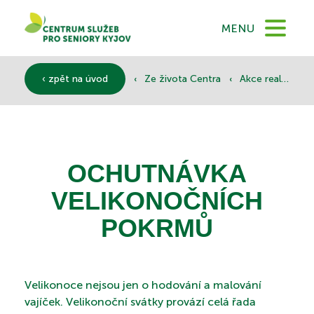
DOMŮ
MENU
O NÁS
‹
‹
‹ zpět na úvod
Ze života Centra
Akce realizované
SLUŽBY
OCHUTNÁVKA
DOKUMENTY
VELIKONOČNÍCH
POKRMŮ
SPONZOŘI
Velikonoce nejsou jen o hodování a malování
vajíček. Velikonoční svátky provází celá řada
KONTAKTY