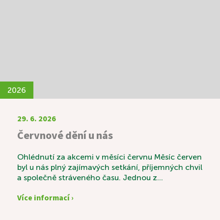
setkávání.
2026
29. 6. 2026
Červnové dění u nás
Ohlédnutí za akcemi v měsíci červnu Měsíc červen
byl u nás plný zajímavých setkání, příjemných chvil
a společně stráveného času. Jednou z
výjimečných akcí byla svatební výstava s názvem
Více informací ›
„Láska v čase“, která sklidila velký úspěch.
Návštěvníci si mohli prohlédnout krásné svatební
fotografie zaměstnanců a zavzpomínat na časy