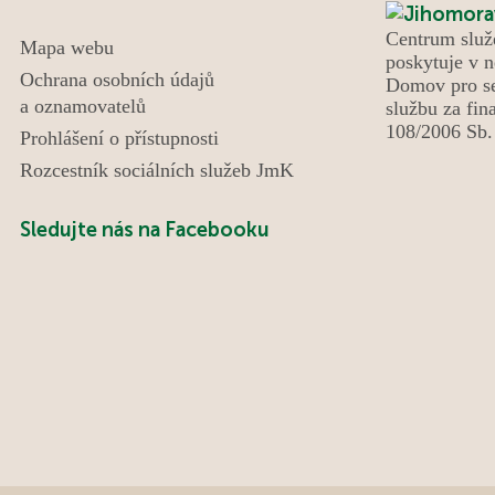
odpoledni. Tentokrát k nám zavítali skauti a
Centrum služ
seniorky z Domanína, kteří pro naše uživatele
Mapa webu
poskytuje v n
připravili výborné kynuté lívance. Celé odpoledne
Ochrana osobních údajů
Domov pro se
se neslo v duchu radosti, povídání a společně
a oznamovatelů
službu za fin
strávených chvil a díky p. Vávrovi i hudby. Setkání
108/2006 Sb. 
Prohlášení o přístupnosti
bylo krásným příkladem mezigeneračního
Rozcestník sociálních služeb JmK
propojení, které obohatilo všechny zúčastněné.
Sledujte nás na Facebooku