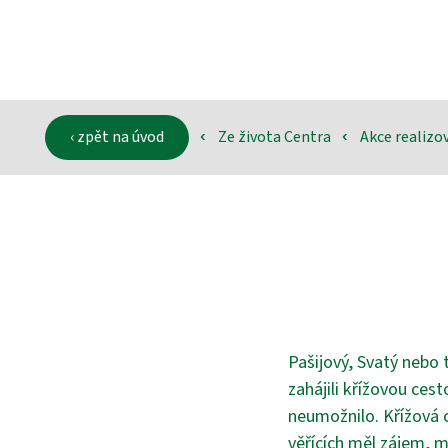
‹ zpět na úvod
Ze života Centra
Akce realiz
‹
‹
Pašijový, Svatý nebo 
zahájili křížovou ces
neumožnilo. Křížová c
věřících měl zájem, m