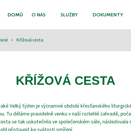
DOMŮ
O NÁS
SLUŽBY
DOKUMENTY
ované
Křížová cesta
‹
KŘÍŽOVÁ CESTA
také Velký týden je významné období křesťanského liturgické
tou. Tu děláme pravidelně venku v naší rozlehlé zahradě, poča
esta se tak uskutečnila ve společenském sále, následovala m
ohl přistoupit ke svátosti smíření.