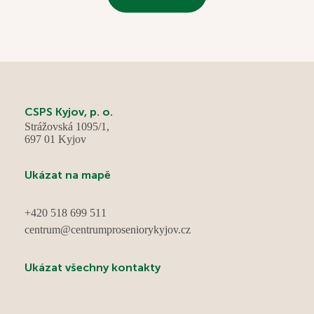
posezení v cukrárně a oslavili narozeniny několika
jubilantů, kteří své významné dny strávili i v kruhu svých
rodin. Radost nám přinesla návštěva pejsků a díky
krásnému jarnímu počasí jsme mohli trávit čas také na
naší zahradě. Květen nám tak přinesl mnoho důvodů k
úsměvu, setkávání a příjemně stráveným chvílím.
CSPS Kyjov, p. o.
Strážovská 1095/1,
697 01 Kyjov
Ukázat na mapě
+420 518 699 511
centrum@centrumproseniorykyjov.cz
Ukázat všechny kontakty