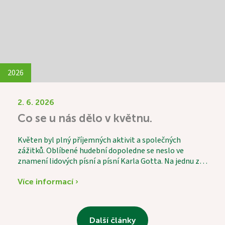
povídání a společně strávených chvil a díky p. Vávrovi i
hudby. Setkání bylo krásným příkladem
mezigeneračního propojení, které obohatilo všechny
zúčastněné.
2026
2. 6. 2026
Co se u nás dělo v květnu.
Květen byl plný příjemných aktivit a společných
zážitků. Oblíbené hudební dopoledne se neslo ve
znamení lidových písní a písní Karla Gotta. Na jednu z
písní si s chutí zatancovala i naše 101letá uživatelka.
Jako každý měsíc proběhl také vědomostní kvíz, který
Více informací ›
patří mezi nejoblíbenější aktivity. Tentokrát jsme
vítěze odměnili nejen za znalosti, ale i za smysl pro
humor – místo kulatých medailí totiž dostali medaile
Další články
hranaté. Společně jsme si také osladili život při