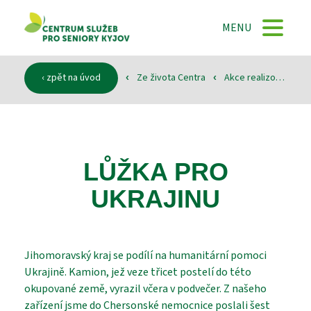
DOMŮ
MENU
O NÁS
‹ zpět na úvod
Ze života Centra
Akce realizované
‹
‹
‹
SLUŽBY
LŮŽKA PRO
DOKUMENTY
UKRAJINU
SPONZOŘI
Jihomoravský kraj se podílí na humanitární pomoci
Ukrajině. Kamion, jež veze třicet postelí do této
okupované země, vyrazil včera v podvečer. Z našeho
KONTAKTY
zařízení jsme do Chersonské nemocnice poslali šest