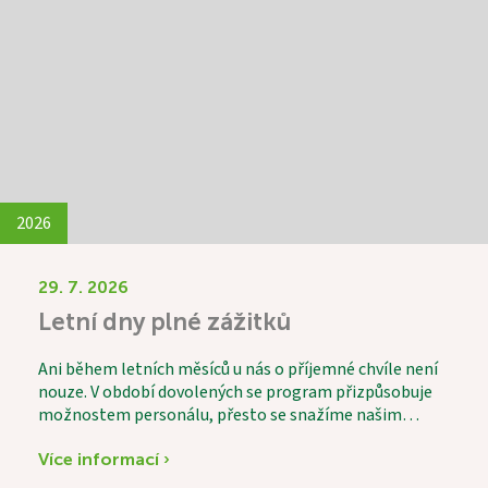
2026
29. 7. 2026
Letní dny plné zážitků
Ani během letních měsíců u nás o příjemné chvíle není
nouze. V období dovolených se program přizpůsobuje
možnostem personálu, přesto se snažíme našim
uživatelům nabídnout pestré a zajímavé aktivity.
Velkým zážitkem byla společná výroba domácí
Více informací ›
višňovky, do které se s chutí zapojili i naši uživatelé.