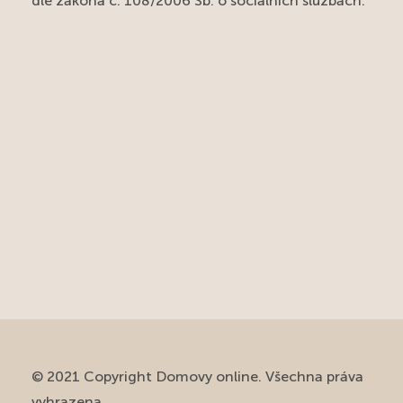
dle zákona č. 108/2006 Sb. o sociálních službách.
© 2021 Copyright Domovy online. Všechna práva
vyhrazena.