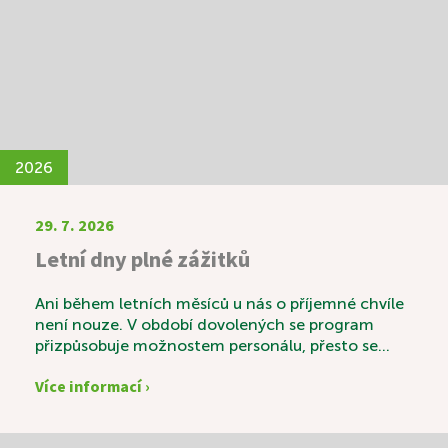
2026
29. 7. 2026
Letní dny plné zážitků
Ani během letních měsíců u nás o příjemné chvíle
není nouze. V období dovolených se program
přizpůsobuje možnostem personálu, přesto se
snažíme našim uživatelům nabídnout pestré a
Více informací ›
zajímavé aktivity. Velkým zážitkem byla společná
výroba domácí višňovky, do které se s chutí
zapojili i naši uživatelé. Nešlo jen o samotnou