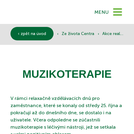
DOMŮ
MENU
O NÁS
‹
‹
‹ zpět na úvod
Ze života Centra
Akce realizované
SLUŽBY
MUZIKOTERAPIE
DOKUMENTY
V rámci relaxačně vzdělávacích dnů pro
zaměstnance, které se konaly od středy 25. října a
SPONZOŘI
pokračují až do dnešního dne, se dostalo i na
uživatele. Včera odpoledne se zúčastnili
muzikoterapie s léčivými nástroji, jež se setkala