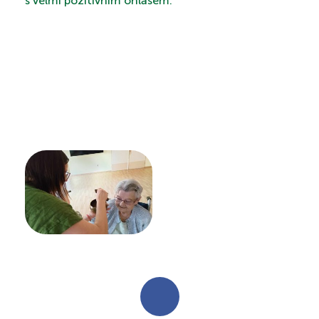
s velmi pozitivním ohlasem.
KONTAKTY
PROHLÍDKA
VYHLEDÁVÁNÍ