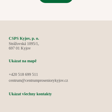
posezení v cukrárně a oslavili narozeniny několika
jubilantů, kteří své významné dny strávili i v kruhu svých
rodin. Radost nám přinesla návštěva pejsků a díky
krásnému jarnímu počasí jsme mohli trávit čas také na
naší zahradě. Květen nám tak přinesl mnoho důvodů k
úsměvu, setkávání a příjemně stráveným chvílím.
CSPS Kyjov, p. o.
Strážovská 1095/1,
697 01 Kyjov
Ukázat na mapě
+420 518 699 511
centrum@centrumproseniorykyjov.cz
Ukázat všechny kontakty