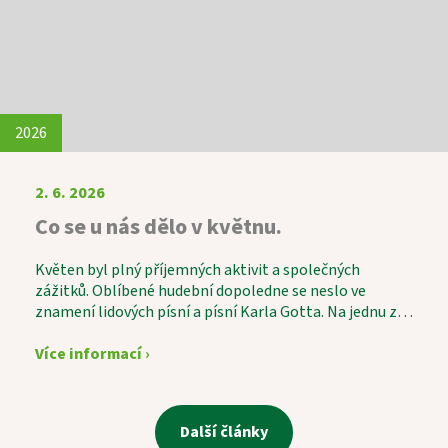
povídání a společně strávených chvil a díky p. Vávrovi i
hudby. Setkání bylo krásným příkladem
mezigeneračního propojení, které obohatilo všechny
zúčastněné.
2026
2. 6. 2026
Co se u nás dělo v květnu.
Květen byl plný příjemných aktivit a společných
zážitků. Oblíbené hudební dopoledne se neslo ve
znamení lidových písní a písní Karla Gotta. Na jednu z
písní si s chutí zatancovala i naše 101letá uživatelka.
Jako každý měsíc proběhl také vědomostní kvíz, který
Více informací ›
patří mezi nejoblíbenější aktivity. Tentokrát jsme
vítěze odměnili nejen za znalosti, ale i za smysl pro
humor – místo kulatých medailí totiž dostali medaile
Další články
hranaté. Společně jsme si také osladili život při