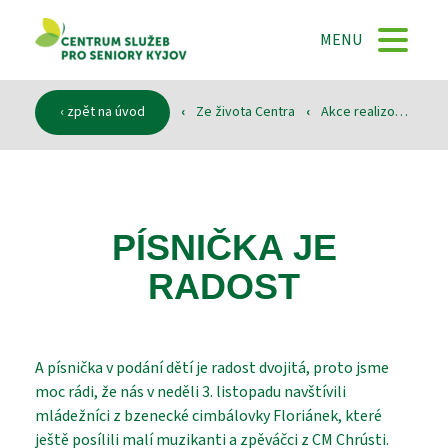
DOMŮ
MENU
O NÁS
‹ zpět na úvod
‹
Ze života Centra
‹
Akce realizované
‹
SLUŽBY
PÍSNIČKA JE
RADOST
DOKUMENTY
SPONZOŘI
A písnička v podání dětí je radost dvojitá, proto jsme
moc rádi, že nás v neděli 3. listopadu navštívili
mládežníci z bzenecké cimbálovky Floriánek, které
ještě posílili malí muzikanti a zpěváčci z CM Chrústi.