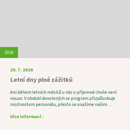
2026
29. 7. 2026
Letní dny plné zážitků
Ani během letních měsíců u nás o příjemné chvíle není
nouze. V období dovolených se program přizpůsobuje
možnostem personálu, přesto se snažíme našim
uživatelům nabídnout pestré a zajímavé aktivity.
Velkým zážitkem byla společná výroba domácí
Více informací ›
višňovky, do které se s chutí zapojili i naši uživatelé.
Nešlo jen o samotnou přípravu, ale především o