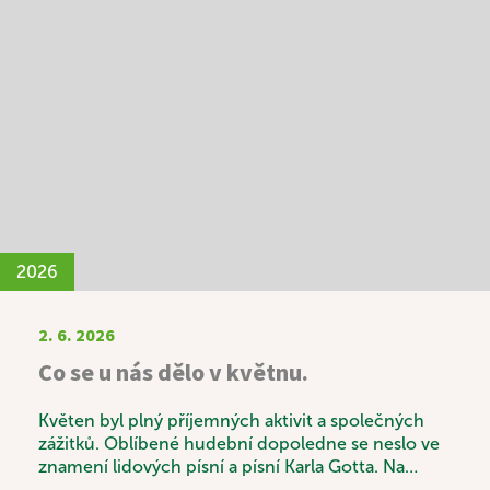
mohli povídat nejen o víře, ale také o životních
zkušenostech, hodnotách a tématech, která jsou
jim blízká. Konec měsíce patřil oblíbenému
Letnímu odpoledni. Tentokrát k nám zavítali skauti
a seniorky z Domanína, kteří pro naše uživatele
připravili výborné kynuté lívance. Celé odpoledne
se neslo v duchu radosti, povídání a společně
strávených chvil a díky p. Vávrovi i hudby. Setkání
bylo krásným příkladem mezigeneračního
propojení, které obohatilo všechny zúčastněné.
2026
2. 6. 2026
Co se u nás dělo v květnu.
Květen byl plný příjemných aktivit a společných
zážitků. Oblíbené hudební dopoledne se neslo ve
znamení lidových písní a písní Karla Gotta. Na
jednu z písní si s chutí zatancovala i naše 101letá