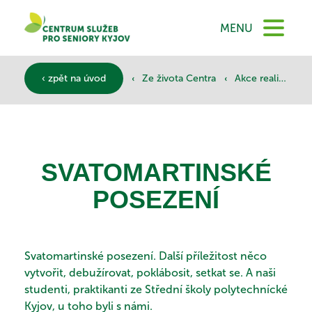
DOMŮ
MENU
O NÁS
‹
‹
‹ zpět na úvod
Ze života Centra
Akce realizované
SLUŽBY
SVATOMARTINSKÉ
DOKUMENTY
POSEZENÍ
SPONZOŘI
Svatomartinské posezení. Další příležitost něco
vytvořit, debužírovat, poklábosit, setkat se. A naši
studenti, praktikanti ze Střední školy polytechnícké
Kyjov, u toho byli s námi.
KONTAKTY