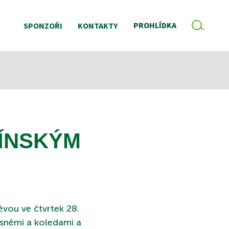
VYHLE
PROHLÍDKA
SPONZOŘI
KONTAKTY
NÍNSKÝM
těvou ve čtvrtek 28.
písněmi a koledami a