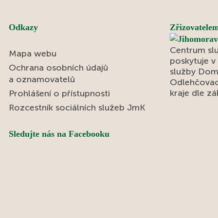
posezení s kaplanem Mgr. Kvaltinem. Během
společného setkání si mohli povídat nejen o
Odkazy
víře, ale také o životních zkušenostech,
Zřizovatelem
hodnotách a tématech, která jsou jim blízká.
Centrum slu
Konec měsíce patřil oblíbenému Letnímu
Mapa webu
poskytuje v
odpoledni. Tentokrát k nám zavítali skauti a
Ochrana osobních údajů
služby Dom
seniorky z Domanína, kteří pro naše
a oznamovatelů
Odlehčovac
uživatele připravili výborné kynuté lívance.
kraje dle z
Prohlášení o přístupnosti
Celé odpoledne se neslo v duchu radosti,
Rozcestník sociálních služeb JmK
povídání a společně strávených chvil a díky p.
Vávrovi i hudby. Setkání bylo krásným
příkladem mezigeneračního propojení, které
Sledujte nás na Facebooku
obohatilo všechny zúčastněné.