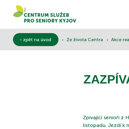
‹
‹
‹ zpět na úvod
Ze života Centra
Akce re
ZAZPÍV
Zpívající senioři z 
listopadu. Jezdí k 