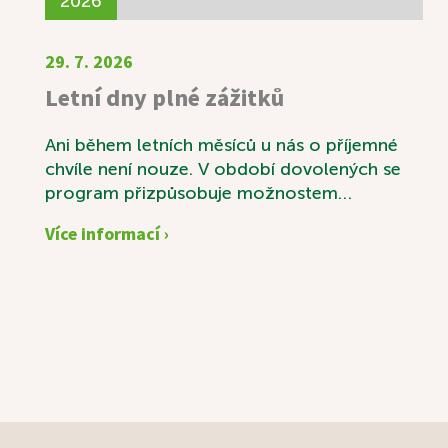
2026
29. 7. 2026
Letní dny plné zážitků
Ani během letních měsíců u nás o příjemné
chvíle není nouze. V období dovolených se
program přizpůsobuje možnostem
personálu, přesto se snažíme našim
Více informací ›
uživatelům nabídnout pestré a zajímavé
aktivity. Velkým zážitkem byla společná
výroba domácí višňovky, do které se s chutí
zapojili i naši uživatelé. Nešlo jen o
samotnou přípravu, ale především o
příjemně strávený čas, sdílení vzpomínek a
radost ze společné práce. Nevšední
atmosféru přineslo také vystoupení s
panovou flétnou. Jemné a uklidňující tóny