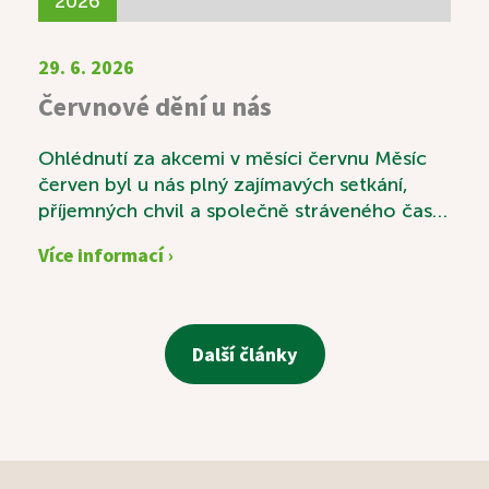
2026
29. 6. 2026
Červnové dění u nás
Ohlédnutí za akcemi v měsíci červnu Měsíc
červen byl u nás plný zajímavých setkání,
příjemných chvil a společně stráveného času.
Jednou z výjimečných akcí byla svatební
Více informací ›
výstava s názvem „Láska v čase“, která
sklidila velký úspěch. Návštěvníci si mohli
prohlédnout krásné svatební fotografie
zaměstnanců a zavzpomínat na časy minulé.
Další články
K příjemné atmosféře nechyběly ani tradiční
svatební koláčky a sklenka vína. Vedle
pravidelných aktivit, mezi které patří
například oblíbená Beseda u knihy, si naši
uživatelé velmi pochvalovali také duchovní