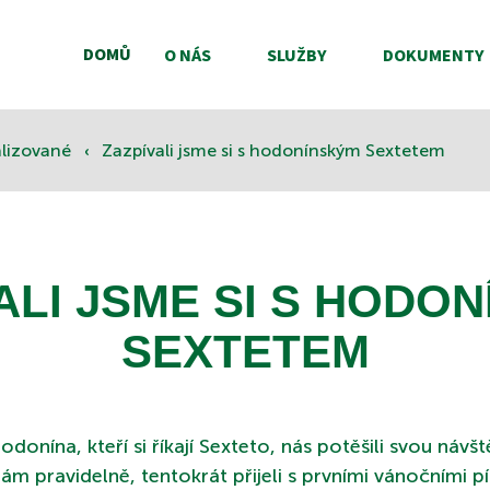
DOMŮ
O NÁS
SLUŽBY
DOKUMENTY
‹
alizované
Zazpívali jsme si s hodonínským Sextetem
ALI JSME SI S HODO
SEXTETEM
Hodonína, kteří si říkají Sexteto, nás potěšili svou návš
nám pravidelně, tentokrát přijeli s prvními vánočními 