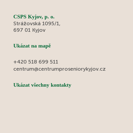
hudby naše uživatele doslova okouzlily a
setkaly se s velmi pozitivním ohlasem.
Nechyběly ani oblíbené aktivity, jako je
CSPS Kyjov, p. o.
Strážovská 1095/1,
posezení v cukrárně, karaoke nebo venkovní
697 01 Kyjov
hra pétanque, která podporuje nejen pohyb,
ale také dobrou náladu a společenské
setkávání.
Ukázat na mapě
+420 518 699 511
centrum@centrumproseniorykyjov.cz
Ukázat všechny kontakty