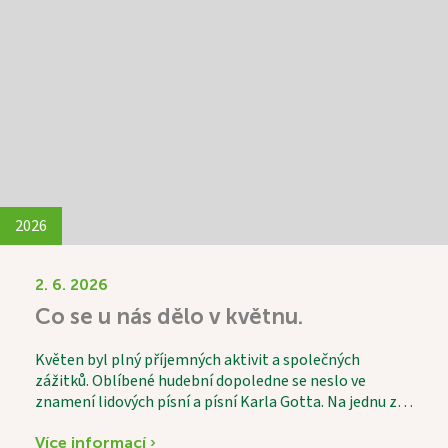
měsíce patřil oblíbenému Letnímu odpoledni.
Tentokrát k nám zavítali skauti a seniorky z Domanína,
kteří pro naše uživatele připravili výborné kynuté
lívance. Celé odpoledne se neslo v duchu radosti,
povídání a společně strávených chvil a díky p. Vávrovi i
hudby. Setkání bylo krásným příkladem
mezigeneračního propojení, které obohatilo všechny
zúčastněné.
2026
2. 6. 2026
Co se u nás dělo v květnu.
Květen byl plný příjemných aktivit a společných
zážitků. Oblíbené hudební dopoledne se neslo ve
znamení lidových písní a písní Karla Gotta. Na jednu z
písní si s chutí zatancovala i naše 101letá uživatelka.
Jako každý měsíc proběhl také vědomostní kvíz, který
Více informací ›