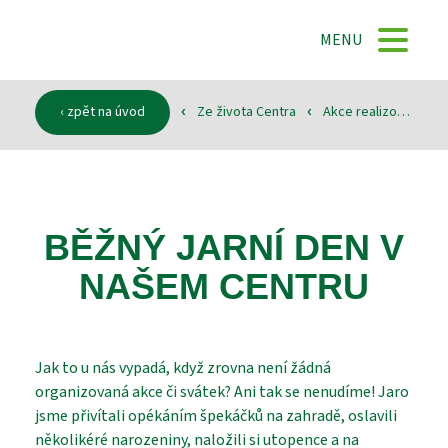
DOMŮ
MENU
O NÁS
‹ zpět na úvod
Ze života Centra
Akce realizované
‹
‹
‹
SLUŽBY
BĚŽNÝ JARNÍ DEN V
DOKUMENTY
NAŠEM CENTRU
SPONZOŘI
Jak to u nás vypadá, když zrovna není žádná
organizovaná akce či svátek? Ani tak se nenudíme! Jaro
jsme přivítali opékáním špekáčků na zahradě, oslavili
KONTAKTY
několikéré narozeniny, naložili si utopence a na