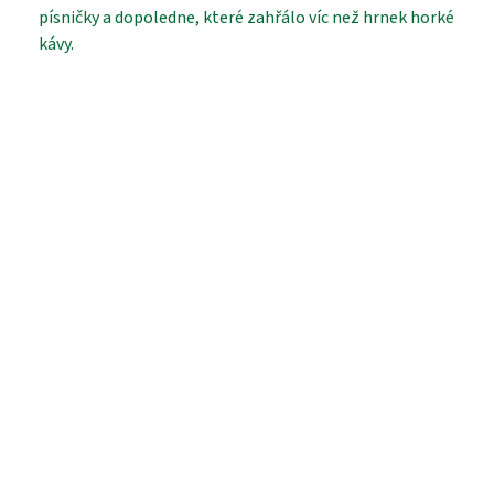
písničky a dopoledne, které zahřálo víc než hrnek horké
kávy.
PROHLÍDKA
VYHLEDÁVÁNÍ