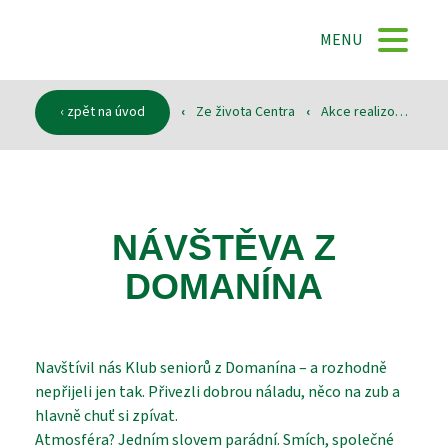
DOMŮ
MENU
O NÁS
‹ zpět na úvod
‹
Ze života Centra
‹
Akce realizované
‹
SLUŽBY
NÁVŠTĚVA Z
DOKUMENTY
DOMANÍNA
SPONZOŘI
Navštívil nás Klub seniorů z Domanína – a rozhodně
nepřijeli jen tak. Přivezli dobrou náladu, něco na zub a
hlavně chuť si zpívat.
KONTAKTY
Atmosféra? Jedním slovem parádní. Smích, společné