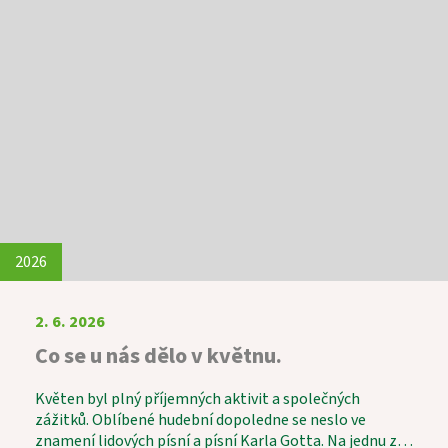
nejen o víře, ale také o životních zkušenostech,
hodnotách a tématech, která jsou jim blízká. Konec
měsíce patřil oblíbenému Letnímu odpoledni.
Tentokrát k nám zavítali skauti a seniorky z Domanína,
kteří pro naše uživatele připravili výborné kynuté
lívance. Celé odpoledne se neslo v duchu radosti,
povídání a společně strávených chvil a díky p. Vávrovi i
hudby. Setkání bylo krásným příkladem
mezigeneračního propojení, které obohatilo všechny
zúčastněné.
2026
2. 6. 2026
Co se u nás dělo v květnu.
Květen byl plný příjemných aktivit a společných
zážitků. Oblíbené hudební dopoledne se neslo ve
znamení lidových písní a písní Karla Gotta. Na jednu z