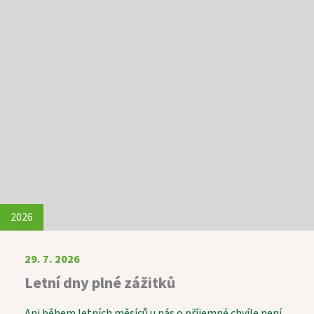
2026
29. 7. 2026
Letní dny plné zážitků
Ani během letních měsíců u nás o příjemné chvíle není