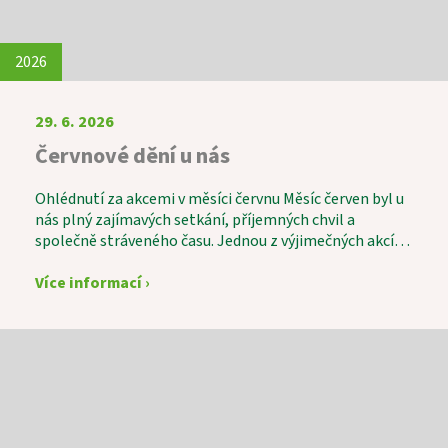
2026
29. 6. 2026
Červnové dění u nás
Ohlédnutí za akcemi v měsíci červnu Měsíc červen byl u
nás plný zajímavých setkání, příjemných chvil a
společně stráveného času. Jednou z výjimečných akcí
byla svatební výstava s názvem „Láska v čase“, která
sklidila velký úspěch. Návštěvníci si mohli prohlédnout
Více informací ›
krásné svatební fotografie zaměstnanců a
zavzpomínat na časy minulé. K příjemné atmosféře
nechyběly ani tradiční svatební koláčky a sklenka vína.
Vedle pravidelných aktivit, mezi které patří například
oblíbená Beseda u knihy, si naši uživatelé velmi
pochvalovali také duchovní posezení s kaplanem Mgr.
Kvaltinem. Během společného setkání si mohli povídat