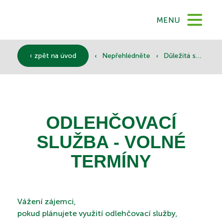
DOMŮ
MENU
O NÁS
‹
‹
‹ zpět na úvod
Nepřehlédněte
Důležitá sdělení
SLUŽBY
ODLEHČOVACÍ
SLUŽBA - VOLNÉ
DOKUMENTY
TERMÍNY
SPONZOŘI
Vážení zájemci,
pokud plánujete využití odlehčovací služby,