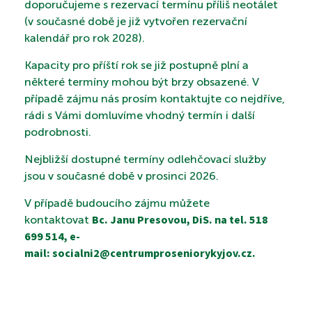
KONTAKTY
doporučujeme s rezervací termínu příliš neotálet
(v současné době je již vytvořen rezervační
kalendář pro rok 2028).
PROHLÍDKA
Kapacity pro příští rok se již postupně plní a
některé termíny mohou být brzy obsazené. V
případě zájmu nás prosím kontaktujte co nejdříve,
rádi s Vámi domluvíme vhodný termín i další
VYHLEDÁVÁNÍ
podrobnosti.
Nejbližší dostupné termíny odlehčovací služby
jsou v současné době v prosinci 2026.
V případě budoucího zájmu můžete
Bc. Janu Presovou, DiS. na tel. 518
kontaktovat
699 514, e-
mail: socialni2@centrumproseniorykyjov.cz.