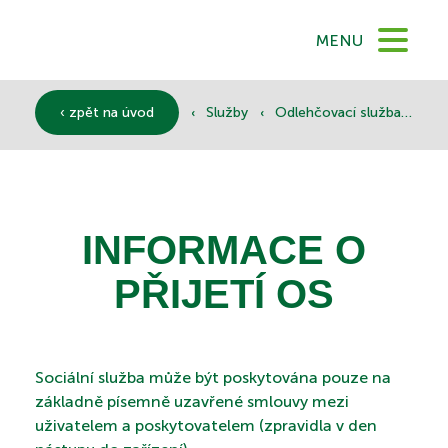
MENU
DOMŮ
‹
‹
‹
‹ zpět na úvod
Služby
Odlehčovací služba
Inf
O NÁS
INFORMACE O
SLUŽBY
PŘIJETÍ OS
DOKUMENTY
Sociální služba může být poskytována pouze na
základně písemně uzavřené smlouvy mezi
SPONZOŘI
uživatelem a poskytovatelem (zpravidla v den