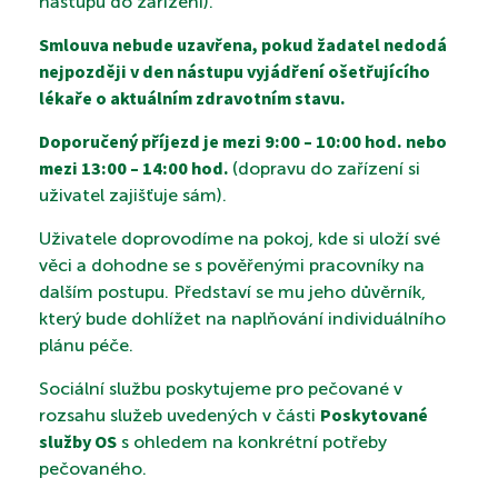
nástupu do zařízení).
Smlouva nebude uzavřena, pokud žadatel nedodá
KONTAKTY
nejpozději v den nástupu vyjádření ošetřujícího
lékaře o aktuálním zdravotním stavu.
Doporučený příjezd je mezi 9:00 – 10:00 hod. nebo
PROHLÍDKA
mezi 13:00 – 14:00 hod.
(dopravu do zařízení si
uživatel zajišťuje sám).
Uživatele doprovodíme na pokoj, kde si uloží své
VYHLEDÁVÁNÍ
věci a dohodne se s pověřenými pracovníky na
dalším postupu. Představí se mu jeho důvěrník,
který bude dohlížet na naplňování individuálního
plánu péče.
Sociální službu poskytujeme pro pečované v
Poskytované
rozsahu služeb uvedených v části
služby OS
s ohledem na konkrétní potřeby
pečovaného.